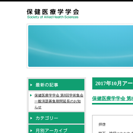
2017年10月ア
保健医療学学会 第8回学術集会
保健医療学学会 第
一般演題募集期間延長のお知
らせ
拝啓