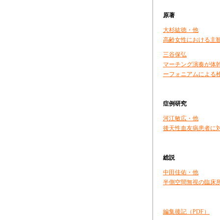
原著
大杉紘徳・他
高齢女性における主
三谷保弘
マーチング演奏が体
ーフォニアムによる
症例研究
河江敏広・他
後天性血友病患者に
総説
中田佳佑・他
半側空間無視の臨床
編集後記（
PDF
）