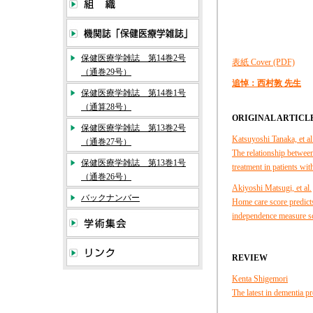
保健医療学雑誌 第14巻2号
表紙
Cover (PDF)
（通巻29号）
追悼：西村敦
先生
保健医療学雑誌 第14巻1号
（通算28号）
ORIGINAL ARTICL
保健医療学雑誌 第13巻2号
Katsuyoshi Tanaka, et al
（通巻27号）
The relationship between 
保健医療学雑誌 第13巻1号
treatment in patients wi
（通巻26号）
Akiyoshi Matsugi, et al.
バックナンバー
Home care score predicts 
independence measure s
REVIEW
Kenta Shigemori
The latest in dementia p